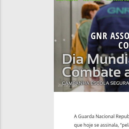
GNR ASSO
CO
20/10/2023
A Guarda Nacional Republ
que hoje se assinala, “pe