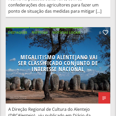
confederações dos agricultores para fazer um
ponto de situação das medidas para mitigar […]
DESTAQUES
NOTICIAS
NOTÍCIAS LOCAIS
0
NOTÍCIAS NACIONAIS
MEGALITISMO ALENTEJANO VAI
SER CLASSIFICADO CONJUNTO DE
INTERESSE NACIONAL
28/02/2022
A Direção Regional de Cultura do Alentejo
(DRCAlentejo), viu publicado em Diário da