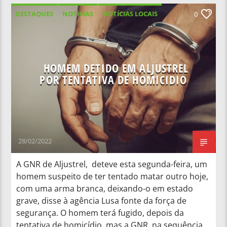
DESTAQUES
NOTICIAS
NOTÍCIAS LOCAIS
0
NOTÍCIAS NACIONAIS
HOMEM DETIDO EM ALJUSTREL
POR TENTATIVA DE HOMICIDIO
28/02/2022
A GNR de Aljustrel, deteve esta segunda-feira, um
homem suspeito de ter tentado matar outro hoje,
com uma arma branca, deixando-o em estado
grave, disse à agência Lusa fonte da força de
segurança. O homem terá fugido, depois da
tentativa de homicídio, mas a GNR, na sequência