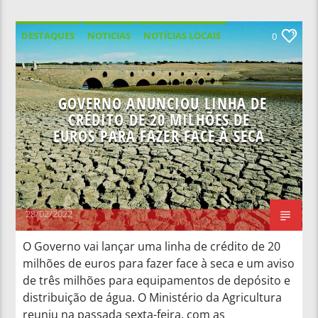
DESTAQUES
NOTICIAS
NOTÍCIAS LOCAIS
0
NOTÍCIAS NACIONAIS
GOVERNO ANUNCIOU LINHA DE
CRÉDITO DE 20 MILHÕES DE
EUROS PARA FAZER FACE À SECA
28/02/2022
O Governo vai lançar uma linha de crédito de 20
milhões de euros para fazer face à seca e um aviso
de três milhões para equipamentos de depósito e
distribuição de água. O Ministério da Agricultura
reuniu na passada sexta-feira, com as