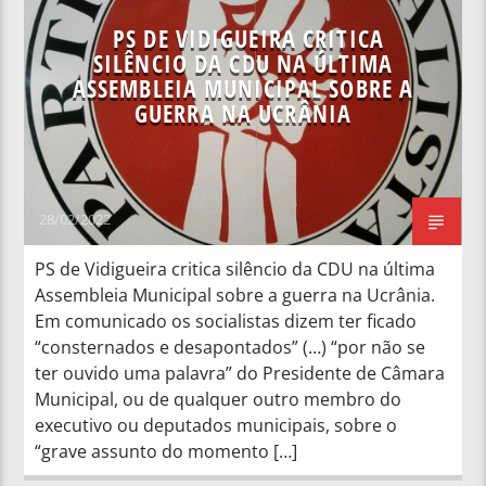
PS DE VIDIGUEIRA CRITICA
SILÊNCIO DA CDU NA ÚLTIMA
ASSEMBLEIA MUNICIPAL SOBRE A
GUERRA NA UCRÂNIA
28/02/2022
PS de Vidigueira critica silêncio da CDU na última
Assembleia Municipal sobre a guerra na Ucrânia.
Em comunicado os socialistas dizem ter ficado
“consternados e desapontados” (…) “por não se
ter ouvido uma palavra” do Presidente de Câmara
Municipal, ou de qualquer outro membro do
executivo ou deputados municipais, sobre o
“grave assunto do momento […]