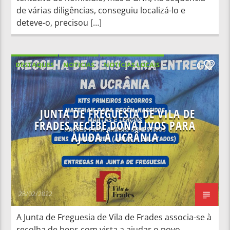
de várias diligências, conseguiu localizá-lo e
deteve-o, precisou […]
DESTAQUES
NOTICIAS
NOTÍCIAS LOCAIS
0
NOTÍCIAS NACIONAIS
JUNTA DE FREGUESIA DE VILA DE
FRADES RECEBE DONATIVOS PARA
AJUDA À UCRÂNIA
28/02/2022
A Junta de Freguesia de Vila de Frades associa-se à
recolha de bens com vista a ajudar o povo