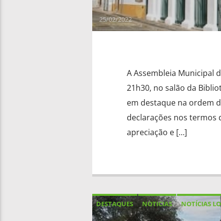
25/02/2022
A Assembleia Municipal de
21h30, no salão da Bibli
em destaque na ordem de 
declarações nos termos do
apreciação e […]
DESTAQUES
NOTICIAS
NOTÍCIAS LO