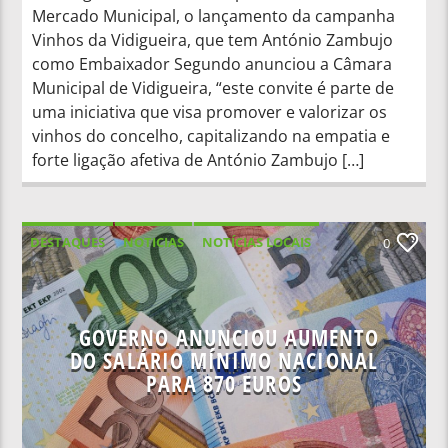
Mercado Municipal, o lançamento da campanha
Vinhos da Vidigueira, que tem António Zambujo
como Embaixador Segundo anunciou a Câmara
Municipal de Vidigueira, “este convite é parte de
uma iniciativa que visa promover e valorizar os
vinhos do concelho, capitalizando na empatia e
forte ligação afetiva de António Zambujo […]
DESTAQUES
NOTICIAS
NOTÍCIAS LOCAIS
0
NOTÍCIAS NACIONAIS
GOVERNO ANUNCIOU AUMENTO
DO SALÁRIO MÍNIMO NACIONAL
PARA 870 EUROS