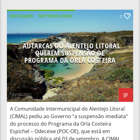
DESTAQUES
NOTÍCIAS LOCAIS
0
NOTÍCIAS NACIONAIS
AUTARCAS DO ALENTEJO LITORAL
QUEREM SUSPENSÃO DE
PROGRAMA DA ORLA COSTEIRA
30/08/2021
A Comunidade Intermunicipal do Alentejo Litoral
(CIMAL) pediu ao Governo “a suspensão imediata”
do processo do Programa da Orla Costeira
Espichel – Odeceixe (POC-OE), que está em
discussão pública até 03 de setembro. A CIMAL,