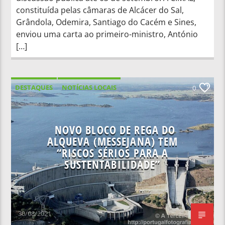
constituída pelas câmaras de Alcácer do Sal,
Grândola, Odemira, Santiago do Cacém e Sines,
enviou uma carta ao primeiro-ministro, António
[…]
DESTAQUES
NOTÍCIAS LOCAIS
0
NOTÍCIAS NACIONAIS
NOVO BLOCO DE REGA DO
ALQUEVA (MESSEJANA) TEM
“RISCOS SÉRIOS PARA A
SUSTENTABILIDADE”
30/08/2021