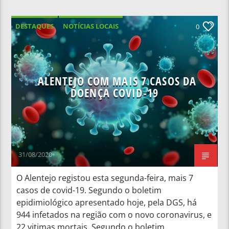
DESTAQUES
NOTÍCIAS LOCAIS
0
ALENTEJO COM MAIS 7 CASOS DA
DOENÇA COVID-19
31/08/2020
O Alentejo registou esta segunda-feira, mais 7
casos de covid-19. Segundo o boletim
epidimiológico apresentado hoje, pela DGS, há
944 infetados na região com o novo coronavirus, e
22 vitimas mortais. Segundo o boletim