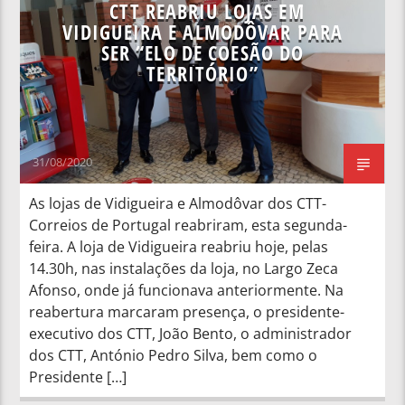
CTT REABRIU LOJAS EM
VIDIGUEIRA E ALMODÔVAR PARA
SER “ELO DE COESÃO DO
TERRITÓRIO”
31/08/2020
As lojas de Vidigueira e Almodôvar dos CTT-
Correios de Portugal reabriram, esta segunda-
feira. A loja de Vidigueira reabriu hoje, pelas
14.30h, nas instalações da loja, no Largo Zeca
Afonso, onde já funcionava anteriormente. Na
reabertura marcaram presença, o presidente-
executivo dos CTT, João Bento, o administrador
dos CTT, António Pedro Silva, bem como o
Presidente […]