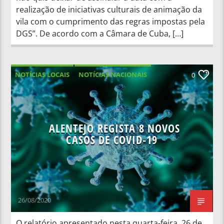
realização de iniciativas culturais de animação da
vila com o cumprimento das regras impostas pela
DGS”. De acordo com a Câmara de Cuba, […]
NOTÍCIAS LOCAIS
NOTÍCIAS NACIONAIS
0
ALENTEJO REGISTA 8 NOVOS
CASOS DE COVID-19
26/08/2020
O relatório apresentado nesta quarta-feira, 26 de