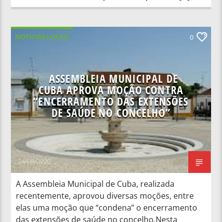
NOTÍCIAS LOCAIS
0
ASSEMBLEIA MUNICIPAL DE
CUBA APROVA MOÇÃO CONTRA
“ENCERRAMENTO DAS EXTENSÕES
DE SAÚDE NO CONCELHO”
24/08/2020
A Assembleia Municipal de Cuba, realizada
recentemente, aprovou diversas moções, entre
elas uma moção que “condena” o encerramento
das extensões de saúde no concelho.Nesta