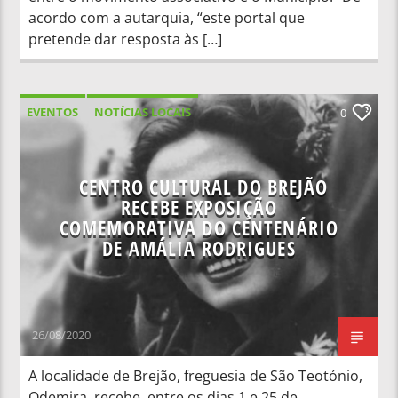
acordo com a autarquia, “este portal que
pretende dar resposta às […]
EVENTOS
NOTÍCIAS LOCAIS
0
CENTRO CULTURAL DO BREJÃO
RECEBE EXPOSIÇÃO
COMEMORATIVA DO CENTENÁRIO
DE AMÁLIA RODRIGUES
26/08/2020
A localidade de Brejão, freguesia de São Teotónio,
Odemira, recebe, entre os dias 1 e 25 de