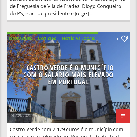
de Freguesia de Vila de Frades. Diogo Conqueiro
do PS, e actual presidente e Jorge […]
DESTAQUES
NOTICIAS
NOTÍCIAS LOCAIS
0
NOTÍCIAS NACIONAIS
CASTRO VERDE É O MUNICÍPIO
COM O SALÁRIO MAIS ELEVADO
EM PORTUGAL
30/09/2025
Castro Verde com 2.479 euros é o município com
o salário mais elevado em Portugal. O retrato da