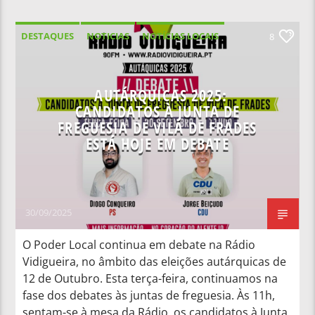
DESTAQUES
NOTICIAS
NOTÍCIAS LOCAIS
8
NOTÍCIAS NACIONAIS
AUTÁRQUICAS 2025:
CANDIDATOS À JUNTA DE
FREGUESIA DE VILA DE FRADES
ESTÁ HOJE EM DEBATE
30/09/2025
O Poder Local continua em debate na Rádio
Vidigueira, no âmbito das eleições autárquicas de
12 de Outubro. Esta terça-feira, continuamos na
fase dos debates às juntas de freguesia. Às 11h,
sentam-se à mesa da Rádio, os candidatos à Junta