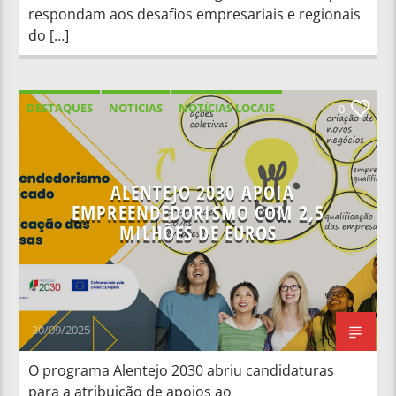
respondam aos desafios empresariais e regionais
do […]
DESTAQUES
NOTICIAS
NOTÍCIAS LOCAIS
0
NOTÍCIAS NACIONAIS
ALENTEJO 2030 APOIA
EMPREENDEDORISMO COM 2,5
MILHÕES DE EUROS
30/09/2025
O programa Alentejo 2030 abriu candidaturas
para a atribuição de apoios ao