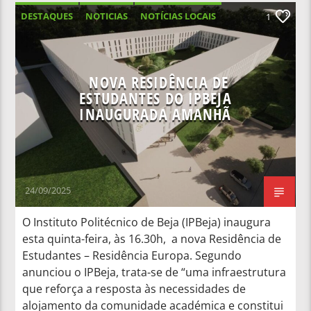
DESTAQUES
NOTICIAS
NOTÍCIAS LOCAIS
1
NOTÍCIAS NACIONAIS
NOVA RESIDÊNCIA DE
ESTUDANTES DO IPBEJA
INAUGURADA AMANHÃ
24/09/2025
O Instituto Politécnico de Beja (IPBeja) inaugura
esta quinta-feira, às 16.30h, a nova Residência de
Estudantes – Residência Europa. Segundo
anunciou o IPBeja, trata-se de “uma infraestrutura
que reforça a resposta às necessidades de
alojamento da comunidade académica e constitui