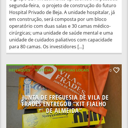
segunda-feira, o projeto de construção do futuro
Hospital Privado de Beja. A unidade hospitalar, já
em construção, será composta por um bloco
operatório com duas salas e 30 camas médico-
cirúrgicas; uma unidade de saúde mental e uma
unidade de cuidados paliativos com capacidade
para 80 camas. Os investidores […]
DESTAQUES
NOTICIAS
NOTÍCIAS LOCAIS
0
NOTÍCIAS NACIONAIS
JUNTA DE FREGUESIA DE VILA DE
FRADES ENTREGOU “KIT FIALHO
DE ALMEIDA”