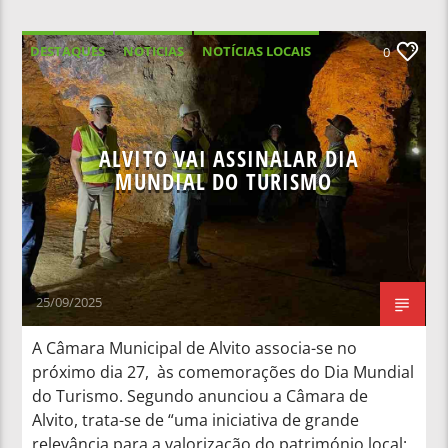
DESTAQUES
NOTICIAS
NOTÍCIAS LOCAIS
0
NOTÍCIAS NACIONAIS
ALVITO VAI ASSINALAR DIA
MUNDIAL DO TURISMO
25/09/2025
A Câmara Municipal de Alvito associa-se no
próximo dia 27, às comemorações do Dia Mundial
do Turismo. Segundo anunciou a Câmara de
Alvito, trata-se de “uma iniciativa de grande
relevância para a valorização do património local: