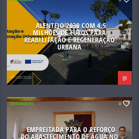
ALENTEJO 2030 COM 4,5
MILHÕES DE EUROS PARA
REABILITAÇÃO E REGENERAÇÃO
URBANA
07/08/2026
DESTAQUES
0
EMPREITADA PARA O REFORÇO
DO ABASTECIMENTO DE ÁGUA NO