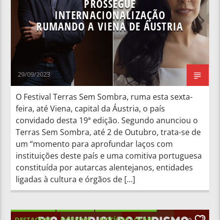
PROSSEGUE
INTERNACIONALIZAÇÃO
RUMANDO A VIENA DE ÁUSTRIA
29/09/2023
O Festival Terras Sem Sombra, ruma esta sexta-
feira, até Viena, capital da Áustria, o país
convidado desta 19ª edição. Segundo anunciou o
Terras Sem Sombra, até 2 de Outubro, trata-se de
um “momento para aprofundar laços com
instituições deste país e uma comitiva portuguesa
constituída por autarcas alentejanos, entidades
ligadas à cultura e órgãos de […]
DESTAQUES
NOTICIAS
NOTÍCIAS LOCAIS
0