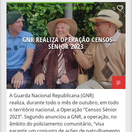
DESTAQUES
NOTICIAS
NOTÍCIAS LOCAIS
0
NOTÍCIAS NACIONAIS
GNR REALIZA OPERAÇÃO CENSOS
SÉNIOR 2023
29/09/2023
A Guarda Nacional Republicana (GNR)
realiza, durante todo o mês de outubro, em todo
o território nacional, a Operação “Censos Sénior
2023”. Segundo anunciou a GNR, a operação, no
âmbito do policiamento comunitário, “visa
garantir um conjunto de ações de patrulhamento