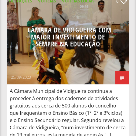
DESTAQUES
NOTICIAS
NOTÍCIAS LOCAIS
0
NOTÍCIAS NACIONAIS
CÂMARA DE VIDIGUEIRA COM
MAIOR INVESTIMENTO DE
SEMPRE NA EDUCAÇÃO
25/09/2023
A Câmara Municipal de Vidigueira continua a
proceder à entrega dos cadernos de atividades
gratuitos aos cerca de 500 alunos do concelho
que frequentam o Ensino Básico (1º, 2º e 3ºciclos)
e o Ensino Secundário regular. Segundo revelou a
Câmara de Vidigueira, “num investimento de cerca
de 19 mil euros, esta medida de apoio às […]