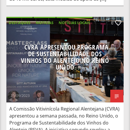
DESTAQUES
NOTICIAS
NOTÍCIAS LOCAIS
0
NOTÍCIAS NACIONAIS
CVRA APRESENTOU PROGRAMA
DE SUSTENTABILIDADE DOS
VINHOS DO ALENTEJO NO REINO
UNIDO
25/09/2023
A Comissão Vitivinícola Regional Alentejana (CVRA)
apresentou a semana passada, no Reino Unido, o
Programa de Sustentabilidade dos Vinhos do
Alentejo (PSVA). A iniciativa segundo revelou a