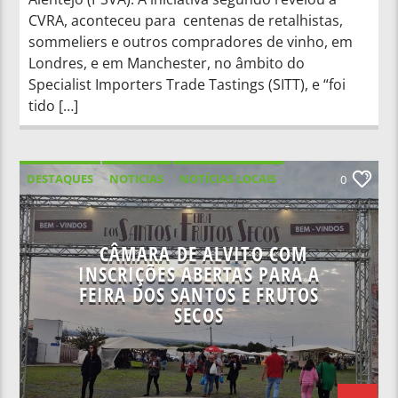
CVRA, aconteceu para centenas de retalhistas,
sommeliers e outros compradores de vinho, em
Londres, e em Manchester, no âmbito do
Specialist Importers Trade Tastings (SITT), e “foi
tido […]
DESTAQUES
NOTICIAS
NOTÍCIAS LOCAIS
0
NOTÍCIAS NACIONAIS
CÂMARA DE ALVITO COM
INSCRIÇÕES ABERTAS PARA A
FEIRA DOS SANTOS E FRUTOS
SECOS