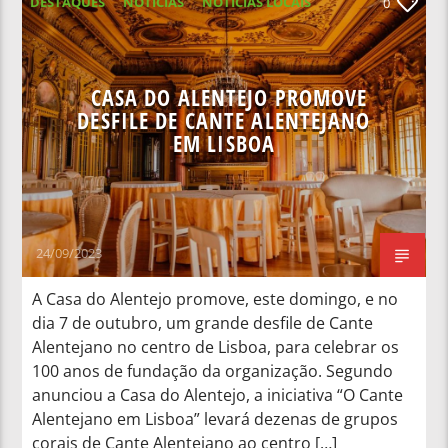
DESTAQUES
NOTICIAS
NOTÍCIAS LOCAIS
0
NOTÍCIAS NACIONAIS
CASA DO ALENTEJO PROMOVE
DESFILE DE CANTE ALENTEJANO
EM LISBOA
24/09/2023
A Casa do Alentejo promove, este domingo, e no
dia 7 de outubro, um grande desfile de Cante
Alentejano no centro de Lisboa, para celebrar os
100 anos de fundação da organização. Segundo
anunciou a Casa do Alentejo, a iniciativa “O Cante
Alentejano em Lisboa” levará dezenas de grupos
corais de Cante Alentejano ao centro […]