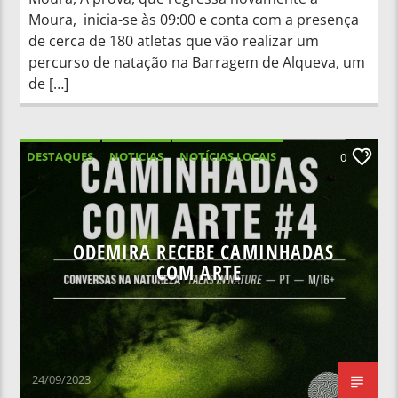
Moura, inicia-se às 09:00 e conta com a presença
de cerca de 180 atletas que vão realizar um
percurso de natação na Barragem de Alqueva, um
de […]
DESTAQUES
NOTICIAS
NOTÍCIAS LOCAIS
0
NOTÍCIAS NACIONAIS
ODEMIRA RECEBE CAMINHADAS
COM ARTE
24/09/2023