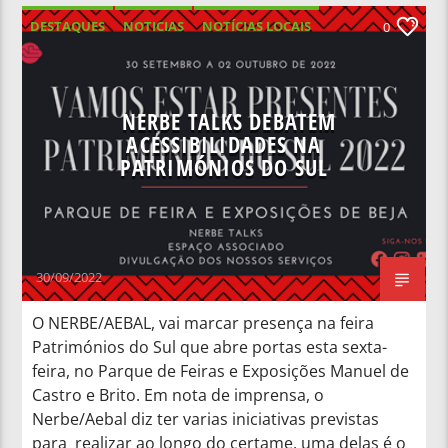
DESTAQUES
NOTICIAS
NOTÍCIAS LOCAIS
0
NOTÍCIAS NACIONAIS
NERBE TALKS DEBATEM
ACESSIBILIDADES NA
PATRIMÓNIOS DO SUL
30/09/2022
O NERBE/AEBAL, vai marcar presença na feira
Patrimónios do Sul que abre portas esta sexta-
feira, no Parque de Feiras e Exposições Manuel de
Castro e Brito. Em nota de imprensa, o
Nerbe/Aebal diz ter varias iniciativas previstas
para realizar ao longo do certame, uma delas é o