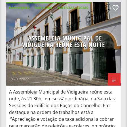
DESTAQUES
NOTICIAS
NOTÍCIAS LOCAIS
0
NOTÍCIAS NACIONAIS
ASSEMBLEIA MUNICIPAL DE
VIDIGUEIRA REÚNE ESTA NOITE
30/09/2022
A Assembleia Municipal de Vidigueira reúne esta
note, às 21.30h, em sessão ordinária, na Sala das
Sessões do Edifício dos Paços do Concelho. Em
destaque na ordem de trabalhos está a
“Apreciação e votação da taxa adicional a cobrar
pela marcação de refeições escolares, no próprio