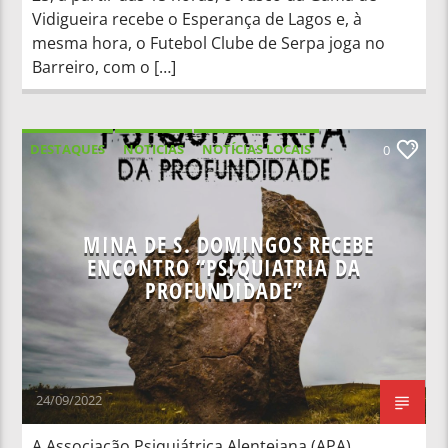
Vidigueira recebe o Esperança de Lagos e, à
mesma hora, o Futebol Clube de Serpa joga no
Barreiro, com o […]
DESTAQUES
NOTICIAS
NOTÍCIAS LOCAIS
0
NOTÍCIAS NACIONAIS
MINA DE S. DOMINGOS RECEBE
ENCONTRO “PSIQUIATRIA DA
PROFUNDIDADE”
24/09/2022
A Associação Psiquiátrica Alentejana (APA)