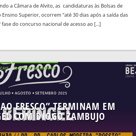
ndo a Câmara de Alvito, as candidaturas às Bolsas de
 Ensino Superior, ocorrem “até 30 dias após a saída das
3.ª fase do concurso nacional de acesso ao […]
CAIS
NOTÍCIAS NACIONAIS
 AO FRESCO” TERMINAM EM
GEL COM DIOGO ZAMBUJO