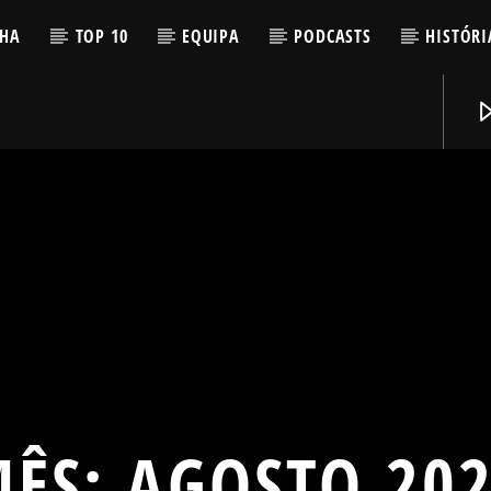
LHA
TOP 10
EQUIPA
PODCASTS
HISTÓRI
MÊS:
AGOSTO 20