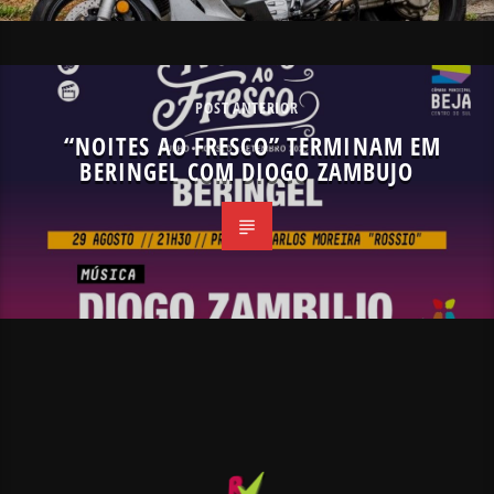
POST ANTERIOR
“NOITES AO FRESCO” TERMINAM EM
BERINGEL COM DIOGO ZAMBUJO