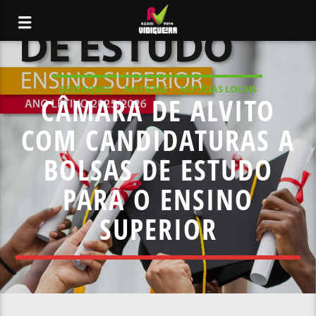
DESTAQUES
NOTICIAS
NOTÍCIAS LOCAIS
CÂMARA DE ALVITO
NOTÍCIAS NACIONAIS
COM CANDIDATURAS A
BOLSAS DE ESTUDO
PARA O ENSINO
SUPERIOR