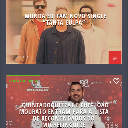
MONDA EDITAM NOVO SINGLE
“TANTA CULPA”
29/05/2026
FORA DA CAIXA
2
QUINTADOQUETZAL E CHEF JOÃO
MOURATO ENTRAM PARA A LISTA
DE RECOMENDADOS DO
MICHELINGUIDE