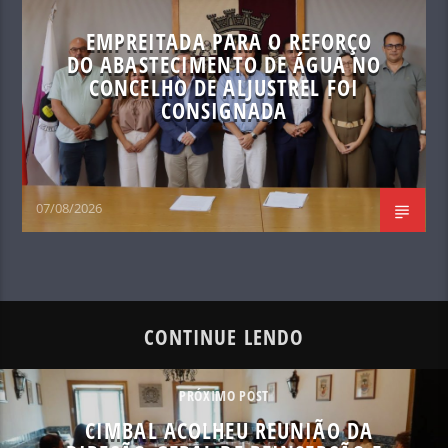
EMPREITADA PARA O REFORÇO
DO ABASTECIMENTO DE ÁGUA NO
CONCELHO DE ALJUSTREL FOI
CONSIGNADA
07/08/2026
CONTINUE LENDO
PRÓXIMO POST
CIMBAL ACOLHEU REUNIÃO DA