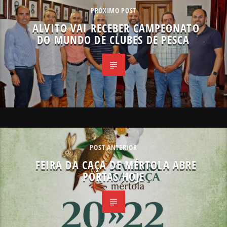
PRÓXIMO POST
ALVITO VAI RECEBER CAMPEONATO
DO MUNDO DE CLUBES DE PESCA
POST ANTERIOR
FEIRA DA CAÇA DE MÉRTOLA ABRE
PORTAS HOJE