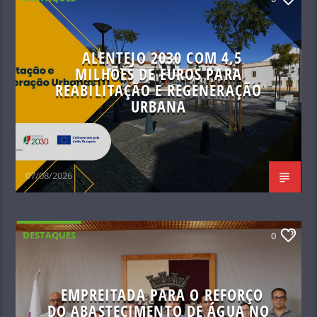
ALENTEJO 2030 COM 4,5
MILHÕES DE EUROS PARA
REABILITAÇÃO E REGENERAÇÃO
URBANA
07/08/2026
DESTAQUES
0
EMPREITADA PARA O REFORÇO
DO ABASTECIMENTO DE ÁGUA NO