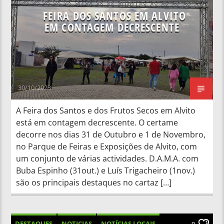
FEIRA DOS SANTOS EM ALVITO
EM CONTAGEM DECRESCENTE
30/10/2023
A Feira dos Santos e dos Frutos Secos em Alvito
está em contagem decrescente. O certame
decorre nos dias 31 de Outubro e 1 de Novembro,
no Parque de Feiras e Exposições de Alvito, com
um conjunto de várias actividades. D.A.M.A. com
Buba Espinho (31out.) e Luís Trigacheiro (1nov.)
são os principais destaques no cartaz […]
DESTAQUES
NOTICIAS
NOTÍCIAS LOCAIS
0