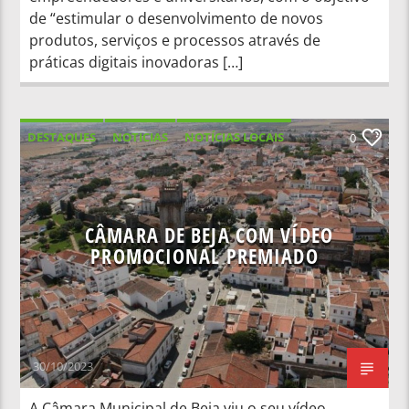
de “estimular o desenvolvimento de novos
produtos, serviços e processos através de
práticas digitais inovadoras […]
DESTAQUES
NOTICIAS
NOTÍCIAS LOCAIS
0
NOTÍCIAS NACIONAIS
CÂMARA DE BEJA COM VÍDEO
PROMOCIONAL PREMIADO
30/10/2023
A Câmara Municipal de Beja viu o seu vídeo