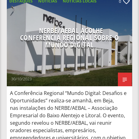
DESTAQUES
NOTICIAS
NOTÍCIAS LOCAIS
0
NOTÍCIAS NACIONAIS
NERBE/AEBAL ACOLHE
CONFERÊNCIA REGIONAL SOBRE O
MUNDO DIGITAL
30/10/2023
A Conferência Regional “Mundo Digital: Desafios e
Oportunidades” realiza-se amanhã, em Beja,
nas instalações do NERBE/AEBAL – Associação
Empresarial do Baixo Alentejo e Litoral. O evento,
segundo revelou o NERBE/AEBAL, vai reunir
oradores especialistas, empresários,
empreendedores e universitários, com o objetivo