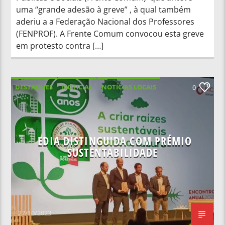
uma “grande adesão à greve” , à qual também
aderiu a a Federação Nacional dos Professores
(FENPROF). A Frente Comum convocou esta greve
em protesto contra […]
DESTAQUES
NOTICIAS
NOTÍCIAS LOCAIS
0
NOTÍCIAS NACIONAIS
EDIA DISTINGUIDA COM PRÉMIO
SUSTENTABILIDADE
27/10/2023