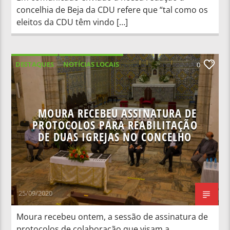
concelhia de Beja da CDU refere que “tal como os
eleitos da CDU têm vindo […]
DESTAQUES
NOTÍCIAS LOCAIS
0
MOURA RECEBEU ASSINATURA DE
PROTOCOLOS PARA REABILITAÇÃO
DE DUAS IGREJAS NO CONCELHO
25/09/2020
Moura recebeu ontem, a sessão de assinatura de
protocolos de colaboração que visam a