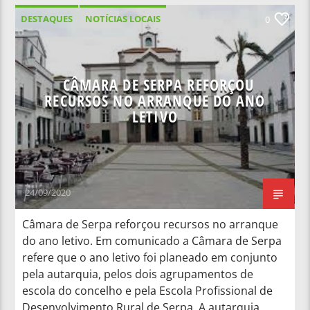
DESTAQUES
NOTÍCIAS LOCAIS
0
CÂMARA DE SERPA REFORÇOU
RECURSOS NO ARRANQUE DO ANO
LETIVO
24/09/2020
Câmara de Serpa reforçou recursos no arranque
do ano letivo. Em comunicado a Câmara de Serpa
refere que o ano letivo foi planeado em conjunto
pela autarquia, pelos dois agrupamentos de
escola do concelho e pela Escola Profissional de
Desenvolvimento Rural de Serpa. A autarquia