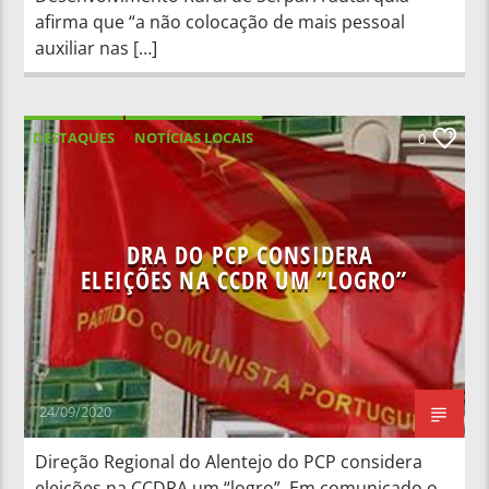
afirma que “a não colocação de mais pessoal
auxiliar nas […]
DESTAQUES
NOTÍCIAS LOCAIS
0
DRA DO PCP CONSIDERA
ELEIÇÕES NA CCDR UM “LOGRO”
24/09/2020
Direção Regional do Alentejo do PCP considera
eleições na CCDRA um “logro”. Em comunicado o