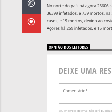
No norte do país há agora 25606 c
36399 infetados, e 739 mortos, na 
casos, e 19 mortos, devido ao cov
Açores há 259 infetados, e 15 mor
OPNIÃO DOS LEITORES
DEIXE UMA RE
Seu endereço de email não será publica