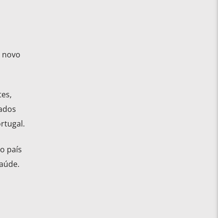
o novo
es,
tados
rtugal.
o país
saúde.