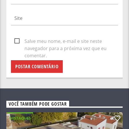
Salve meu nome, e-mail e site neste
navegador para a próxima vez que eu
comentar.
VOCÊ TAMBÉM PODE GOSTAR
DESTAQUES
0