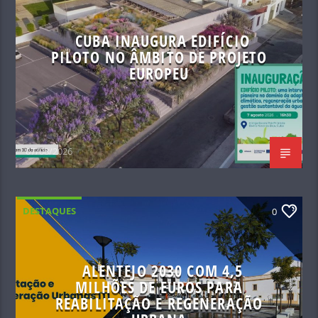
CUBA INAUGURA EDIFÍCIO
PILOTO NO ÂMBITO DE PROJETO
EUROPEU
07/08/2026
DESTAQUES
0
ALENTEJO 2030 COM 4,5
MILHÕES DE EUROS PARA
REABILITAÇÃO E REGENERAÇÃO