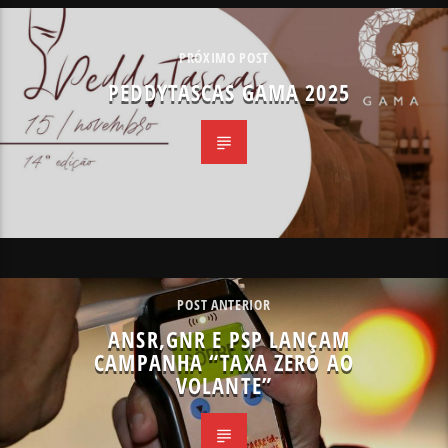
PRÓXIMO POST
PEDDYTASCAS GAMA 2025
POST ANTERIOR
ANSR,GNR E PSP LANÇAM
CAMPANHA “TAXA ZERO AO
VOLANTE”