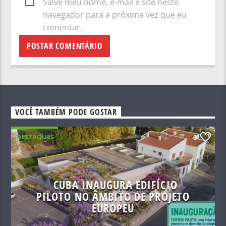
Salve meu nome, e-mail e site neste
navegador para a próxima vez que eu
comentar.
VOCÊ TAMBÉM PODE GOSTAR
DESTAQUES
0
CUBA INAUGURA EDIFÍCIO
PILOTO NO ÂMBITO DE PROJETO
EUROPEU