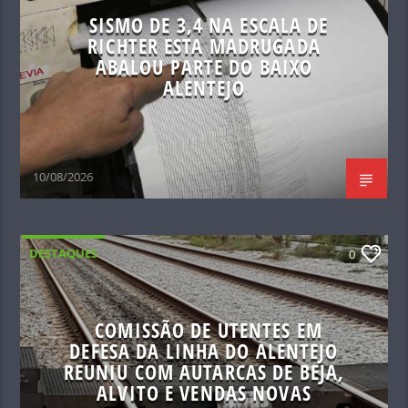
SISMO DE 3,4 NA ESCALA DE
RICHTER ESTA MADRUGADA
ABALOU PARTE DO BAIXO
ALENTEJO
10/08/2026
DESTAQUES
0
COMISSÃO DE UTENTES EM
DEFESA DA LINHA DO ALENTEJO
REUNIU COM AUTARCAS DE BEJA,
ALVITO E VENDAS NOVAS