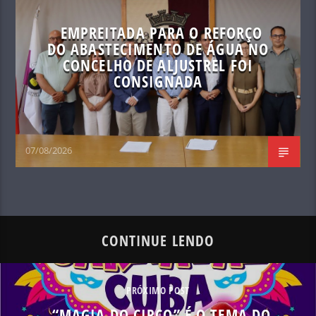
EMPREITADA PARA O REFORÇO
DO ABASTECIMENTO DE ÁGUA NO
CONCELHO DE ALJUSTREL FOI
CONSIGNADA
07/08/2026
CONTINUE LENDO
PRÓXIMO POST
“MAGIA DO CIRCO” É O TEMA DO