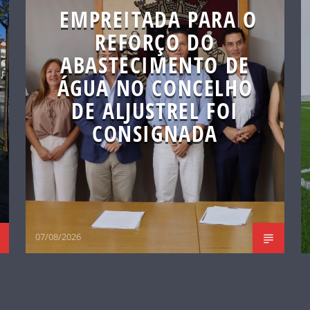
EMPREITADA PARA O
REFORÇO DO
ABASTECIMENTO DE
ÁGUA NO CONCELHO
DE ALJUSTREL FOI
CONSIGNADA
07/08/2026