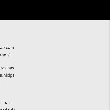
ção com
rado”.
uras nas
Municipal
a
cinais