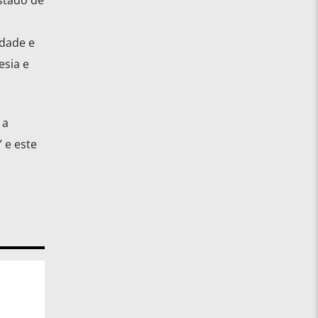
stado de
idade e
esia e
 a
 e este