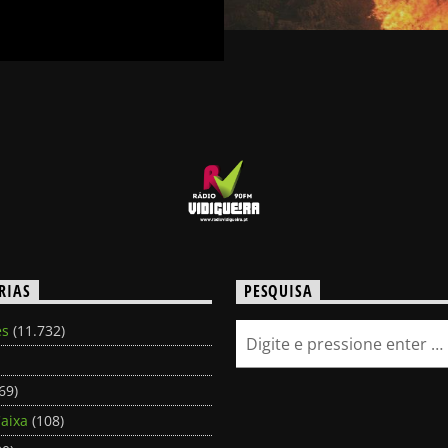
RIAS
PESQUISA
es
(11.732)
69)
aixa
(108)