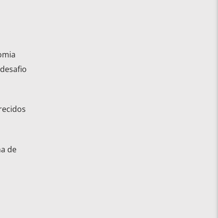
omia
 desafio
recidos
ha de