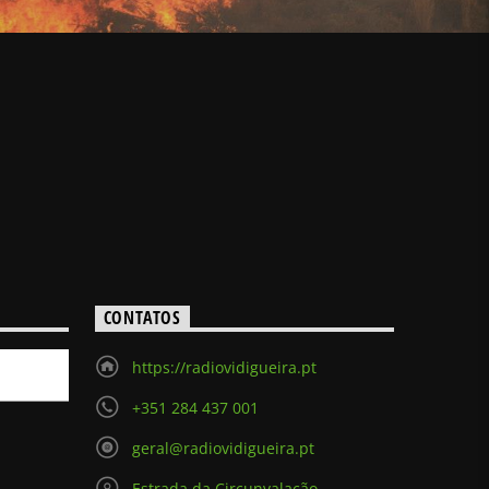
CONTATOS
https://radiovidigueira.pt
+351 284 437 001
geral@radiovidigueira.pt
Estrada da Circunvalação