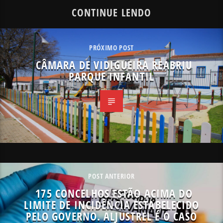
CONTINUE LENDO
PRÓXIMO POST
CÂMARA DE VIDIGUEIRA REABRIU
PARQUE INFANTIL
POST ANTERIOR
175 CONCELHOS ESTÃO ACIMA DO
LIMITE DE INCIDÊNCIA ESTABELECIDO
PELO GOVERNO. ALJUSTREL É O CASO