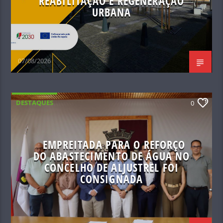
REABILITAÇÃO E REGENERAÇÃO
URBANA
07/08/2026
DESTAQUES
0
EMPREITADA PARA O REFORÇO
DO ABASTECIMENTO DE ÁGUA NO
CONCELHO DE ALJUSTREL FOI
CONSIGNADA