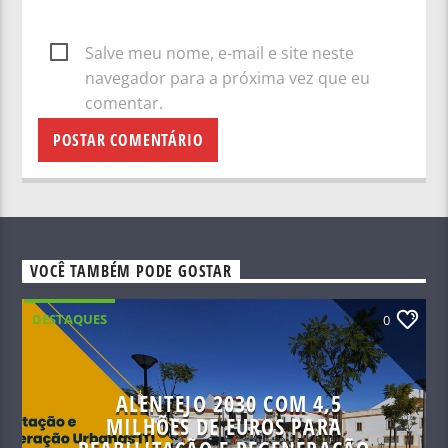
Salve meu nome, e-mail e site neste
navegador para a próxima vez que eu
comentar.
VOCÊ TAMBÉM PODE GOSTAR
DESTAQUES
0
ALENTEJO 2030 COM 4,5
MILHÕES DE EUROS PARA