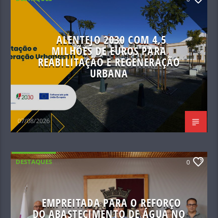
ALENTEJO 2030 COM 4,5
MILHÕES DE EUROS PARA
REABILITAÇÃO E REGENERAÇÃO
URBANA
07/08/2026
DESTAQUES
0
EMPREITADA PARA O REFORÇO
DO ABASTECIMENTO DE ÁGUA NO