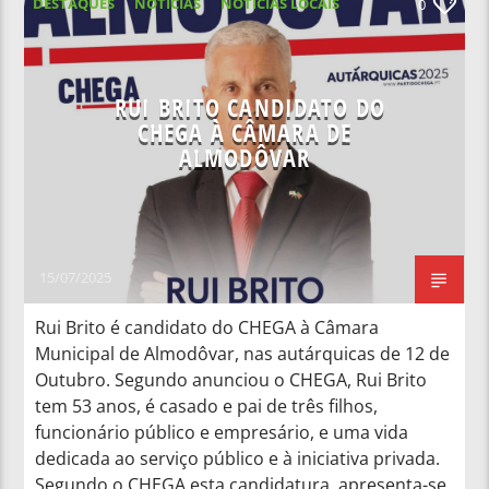
DESTAQUES
NOTICIAS
NOTÍCIAS LOCAIS
0
NOTÍCIAS NACIONAIS
RUI BRITO CANDIDATO DO
CHEGA À CÂMARA DE
ALMODÔVAR
15/07/2025
Rui Brito é candidato do CHEGA à Câmara
Municipal de Almodôvar, nas autárquicas de 12 de
Outubro. Segundo anunciou o CHEGA, Rui Brito
tem 53 anos, é casado e pai de três filhos,
funcionário público e empresário, e uma vida
dedicada ao serviço público e à iniciativa privada.
Segundo o CHEGA esta candidatura, apresenta-se