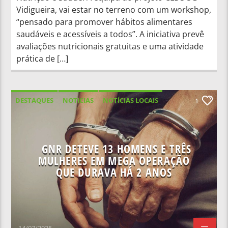
Vidigueira, vai estar no terreno com um workshop,
“pensado para promover hábitos alimentares
saudáveis e acessíveis a todos”. A iniciativa prevê
avaliações nutricionais gratuitas e uma atividade
prática de […]
DESTAQUES
NOTICIAS
NOTÍCIAS LOCAIS
1
NOTÍCIAS NACIONAIS
GNR DETEVE 13 HOMENS E TRÊS
MULHERES EM MEGA OPERAÇÃO
QUE DURAVA HÁ 2 ANOS
14/07/2025