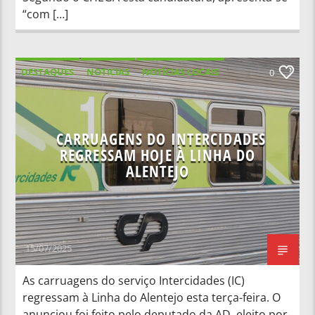
“com […]
DESTAQUES
NOTICIAS
NOTÍCIAS LOCAIS
0
NOTÍCIAS NACIONAIS
CARRUAGENS DO INTERCIDADES
REGRESSAM HOJE À LINHA DO
ALENTEJO
15/07/2025
As carruagens do serviço Intercidades (IC)
regressam à Linha do Alentejo esta terça-feira. O
anunciou foi feito pelo deputado da AD, eleito por