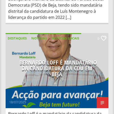
Democrata (PSD) de Beja, tendo sido mandatária
distrital da candidatura de Luís Montenegro à
liderança do partido em 2022 […]
DESTAQUES
NOTICIAS
NOTÍCIAS LOCAIS
0
NOTÍCIAS NACIONAIS
BERNARDO LOFF É MANDATÁRIO
DA CANDIDATURA DA CDU EM
BEJA
18/07/2025
Bernardo Loff é o mandatário da candidatura da