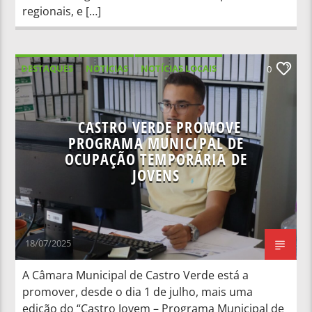
regionais, e […]
DESTAQUES
NOTICIAS
NOTÍCIAS LOCAIS
0
NOTÍCIAS NACIONAIS
CASTRO VERDE PROMOVE
PROGRAMA MUNICIPAL DE
OCUPAÇÃO TEMPORÁRIA DE
JOVENS
18/07/2025
A Câmara Municipal de Castro Verde está a
promover, desde o dia 1 de julho, mais uma
edição do “Castro Jovem – Programa Municipal de