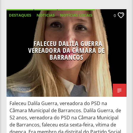
DESTAQUES
NOTICIAS
NOTÍCIAS LOCAIS
0
NOTÍCIAS NACIONAIS
FALECEU DALILA GUERRA
VEREADORA DA CÂMARA DE
BARRANCOS
18/07/2025
Faleceu Dalila Guerra, vereadora do PSD na
Câmara Municipal de Barrancos. Dalila Guerra, de
52 anos, vereadora do PSD na Câmara Municipal
de Barrancos, faleceu esta sexta-feira, vítima de
doença. Era membro da distrital do Partido Social