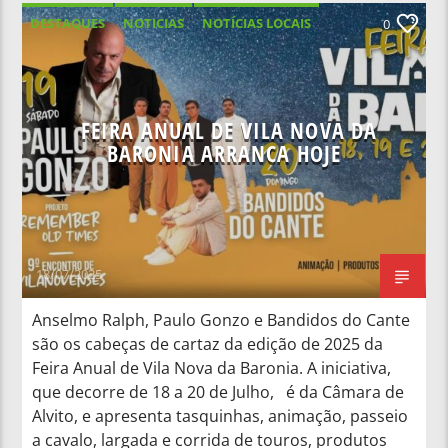
DESTAQUES
NOTICIAS
NOTÍCIAS LOCAIS
0
NOTÍCIAS NACIONAIS
FEIRA ANUAL DE VILA NOVA DA
BARONIA ARRANCA HOJE
18/07/2025
Anselmo Ralph, Paulo Gonzo e Bandidos do Cante
são os cabeças de cartaz da edição de 2025 da
Feira Anual de Vila Nova da Baronia. A iniciativa,
que decorre de 18 a 20 de Julho, é da Câmara de
Alvito, e apresenta tasquinhas, animação, passeio
a cavalo, largada e corrida de touros, produtos