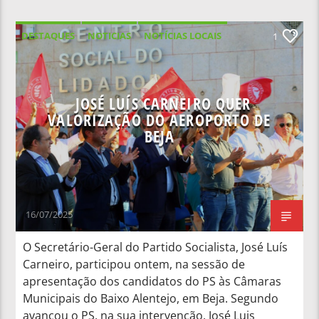
DESTAQUES
NOTICIAS
NOTÍCIAS LOCAIS
1
NOTÍCIAS NACIONAIS
JOSÉ LUÍS CARNEIRO QUER
VALORIZAÇÃO DO AEROPORTO DE
BEJA
16/07/2025
O Secretário-Geral do Partido Socialista, José Luís
Carneiro, participou ontem, na sessão de
apresentação dos candidatos do PS às Câmaras
Municipais do Baixo Alentejo, em Beja. Segundo
avançou o PS, na sua intervenção, José Luis