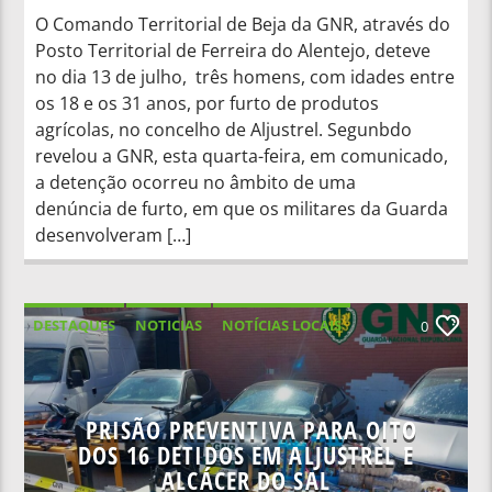
O Comando Territorial de Beja da GNR, através do
Posto Territorial de Ferreira do Alentejo, deteve
no dia 13 de julho, três homens, com idades entre
os 18 e os 31 anos, por furto de produtos
agrícolas, no concelho de Aljustrel. Segunbdo
revelou a GNR, esta quarta-feira, em comunicado,
a detenção ocorreu no âmbito de uma
denúncia de furto, em que os militares da Guarda
desenvolveram […]
DESTAQUES
NOTICIAS
NOTÍCIAS LOCAIS
0
NOTÍCIAS NACIONAIS
PRISÃO PREVENTIVA PARA OITO
DOS 16 DETIDOS EM ALJUSTREL E
ALCÁCER DO SAL