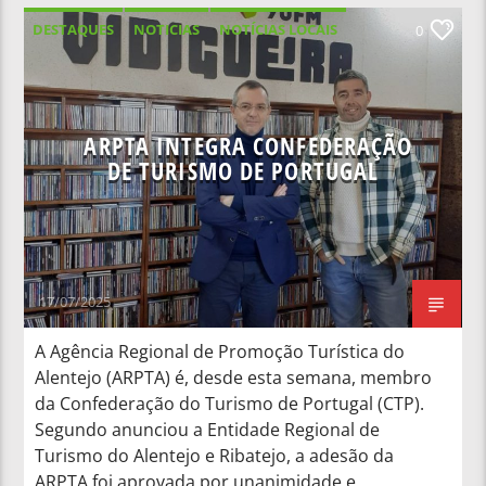
DESTAQUES
NOTICIAS
NOTÍCIAS LOCAIS
0
NOTÍCIAS NACIONAIS
ARPTA INTEGRA CONFEDERAÇÃO
DE TURISMO DE PORTUGAL
17/07/2025
A Agência Regional de Promoção Turística do
Alentejo (ARPTA) é, desde esta semana, membro
da Confederação do Turismo de Portugal (CTP).
Segundo anunciou a Entidade Regional de
Turismo do Alentejo e Ribatejo, a adesão da
ARPTA foi aprovada por unanimidade e