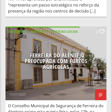
“representa um passo estratégico no reforço da
presença da região nos centros de decisão […]
DESTAQUES
NOTICIAS
NOTÍCIAS LOCAIS
0
NOTÍCIAS NACIONAIS
FERREIRA DO ALENTEJO
PREOCUPADA COM FURTOS
AGRÍCOLAS
17/07/2025
O Conselho Municipal de Segurança de Ferreira do
Alentejo reúne esta quinta-feira, pelas 17h, na