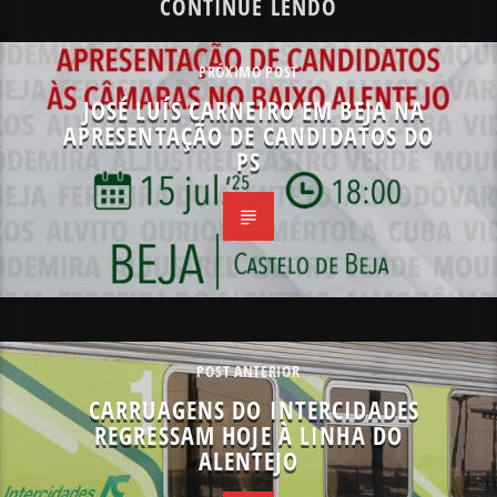
CONTINUE LENDO
PRÓXIMO POST
JOSÉ LUÍS CARNEIRO EM BEJA NA
APRESENTAÇÃO DE CANDIDATOS DO
PS
POST ANTERIOR
CARRUAGENS DO INTERCIDADES
REGRESSAM HOJE À LINHA DO
ALENTEJO