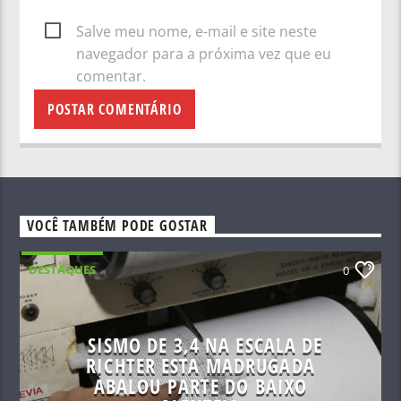
Salve meu nome, e-mail e site neste
navegador para a próxima vez que eu
comentar.
VOCÊ TAMBÉM PODE GOSTAR
DESTAQUES
0
SISMO DE 3,4 NA ESCALA DE
RICHTER ESTA MADRUGADA
ABALOU PARTE DO BAIXO