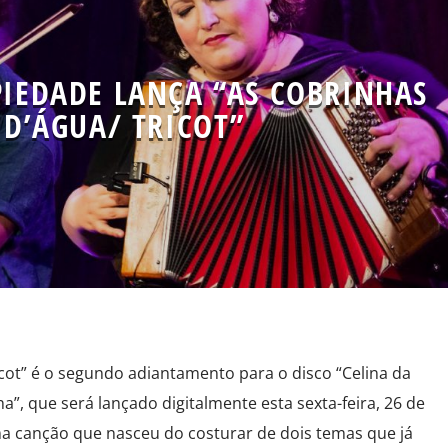
PIEDADE LANÇA “AS COBRINHAS
D’ÁGUA/ TRICOT”
icot” é o segundo adiantamento para o disco “Celina da
a”, que será lançado digitalmente esta sexta-feira, 26 de
ma canção que nasceu do costurar de dois temas que já