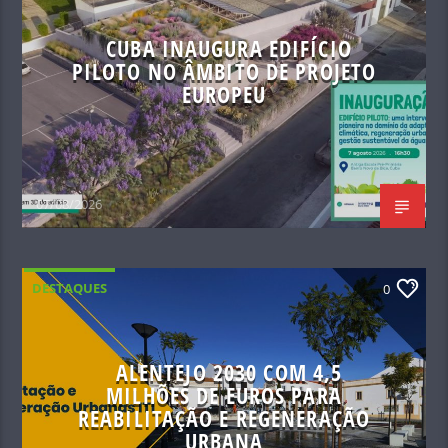
CUBA INAUGURA EDIFÍCIO
PILOTO NO ÂMBITO DE PROJETO
EUROPEU
07/08/2026
DESTAQUES
0
ALENTEJO 2030 COM 4,5
MILHÕES DE EUROS PARA
REABILITAÇÃO E REGENERAÇÃO
URBANA