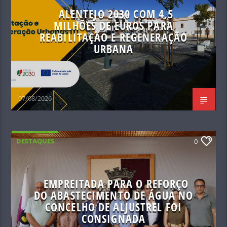
ALENTEJO 2030 COM 4,5
MILHÕES DE EUROS PARA
REABILITAÇÃO E REGENERAÇÃO
URBANA
07/08/2026
DESTAQUES
0
EMPREITADA PARA O REFORÇO
DO ABASTECIMENTO DE ÁGUA NO
CONCELHO DE ALJUSTREL FOI
CONSIGNADA