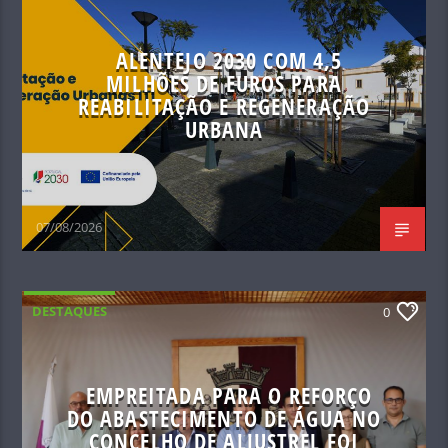
ALENTEJO 2030 COM 4,5
MILHÕES DE EUROS PARA
REABILITAÇÃO E REGENERAÇÃO
URBANA
07/08/2026
DESTAQUES
0
EMPREITADA PARA O REFORÇO
DO ABASTECIMENTO DE ÁGUA NO
CONCELHO DE ALJUSTREL FOI