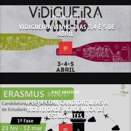
PRÓXIMO POST
VIDIGUEIRA VINHO DIAS 3,4 E 5 DE
ABRIL
POST ANTERIOR
IPBEJA COM CANDIDATURAS À
MOBILIDADE ACADÉMICA DE
ESTUDANTES