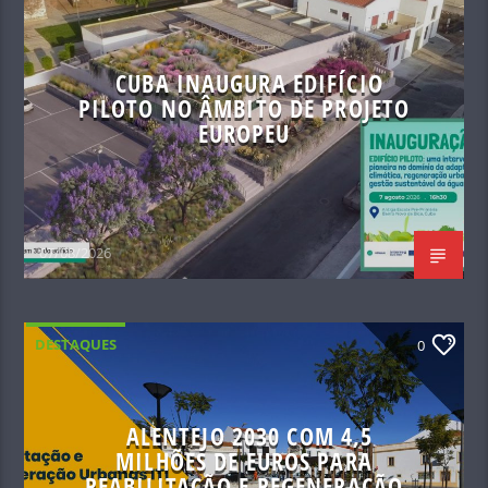
CUBA INAUGURA EDIFÍCIO
PILOTO NO ÂMBITO DE PROJETO
EUROPEU
07/08/2026
DESTAQUES
0
ALENTEJO 2030 COM 4,5
MILHÕES DE EUROS PARA
REABILITAÇÃO E REGENERAÇÃO