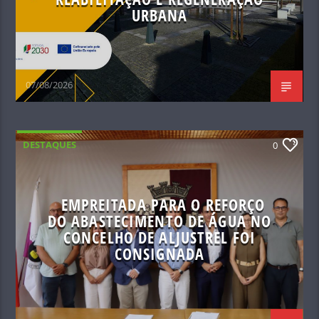
URBANA
07/08/2026
DESTAQUES
0
EMPREITADA PARA O REFORÇO
DO ABASTECIMENTO DE ÁGUA NO
CONCELHO DE ALJUSTREL FOI
CONSIGNADA