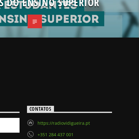
S DO ENSINO SUPERIOR
CONTATOS
https://radiovidigueira.pt
+351 284 437 001