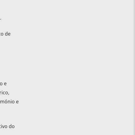
.
to de
o e
rico,
imónio e
tivo do