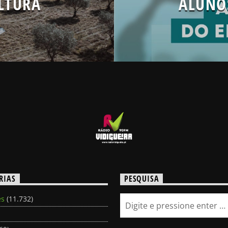
LTURA
ALUNO
RIAS
PESQUISA
es
(11.732)