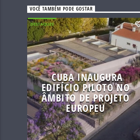
VOCÊ TAMBÉM PODE GOSTAR
DESTAQUES
0
CUBA INAUGURA
EDIFÍCIO PILOTO NO
ÂMBITO DE PROJETO
EUROPEU