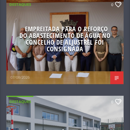
DESTAQUES
0
EMPREITADA PARA O REFORÇO
DO ABASTECIMENTO DE ÁGUA NO
CONCELHO DE ALJUSTREL FOI
CONSIGNADA
07/08/2026
DESTAQUES
0