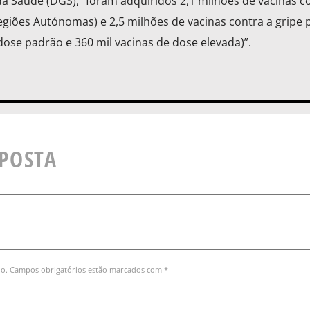
a Saúde (DGS), “foram adquiridos 2,1 milhões de vacinas c
egiões Autónomas) e 2,5 milhões de vacinas contra a gripe 
dose padrão e 360 mil vacinas de dose elevada)”.
SPOSTA
do. Campos obrigatórios estão marcados com *