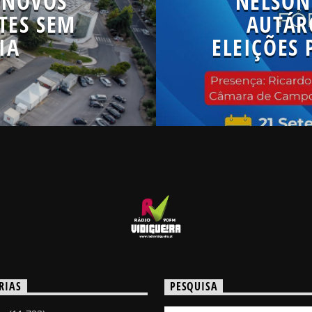
 NOVOS
NÉLSON
TES SEM
AUTÁR
IA
ELEIÇÕES 
RIAS
PESQUISA