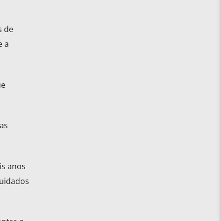
s de
e a
ue
as
is anos
cuidados