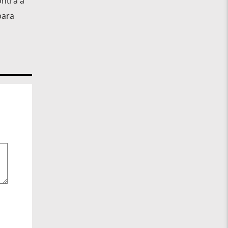
ontra a
para