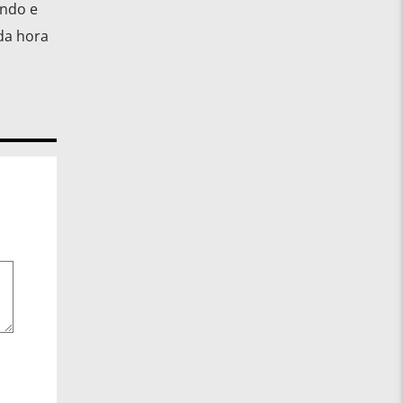
ando e
da hora