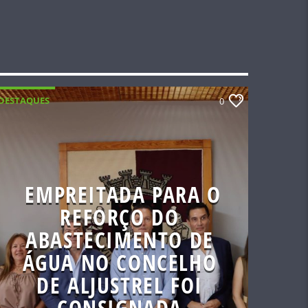
DESTAQUES
0
EMPREITADA PARA O
REFORÇO DO
ABASTECIMENTO DE
ÁGUA NO CONCELHO
DE ALJUSTREL FOI
CONSIGNADA