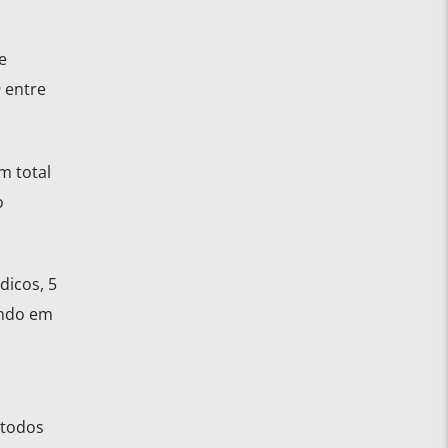
e
9 entre
m total
o
dicos, 5
ando em
 todos