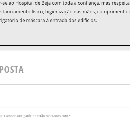
r-se ao Hospital de Beja com toda a confiança, mas respeit
istanciamento físico, higienização das mãos, cumprimento 
igatório de máscara à entrada dos edifícios.
SPOSTA
do. Campos obrigatórios estão marcados com *