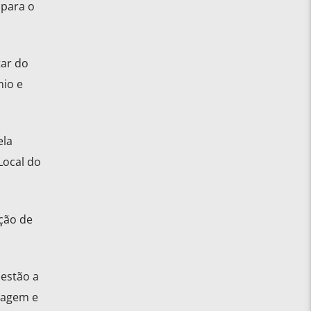
 para o
tar do
nio e
ela
Local do
ção de
 estão a
magem e