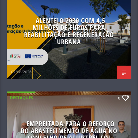
ALENTEJO 2030 COM 4,5
MILHÕES DE EUROS PARA
REABILITAÇÃO E REGENERAÇÃO
URBANA
07/08/2026
DESTAQUES
0
EMPREITADA PARA O REFORÇO
DO ABASTECIMENTO DE ÁGUA NO
CONCELHO DE ALJUSTREL FOI