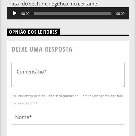
“nata” do sector cinegético, no certame.
Reprodutor
00:00
00:00
de
áudio
OPNIÃO DOS LEITORES
DEIXE UMA RESPOSTA
Seu endereço de email não será publicado. Campos obrigatórios estão
marcados com *