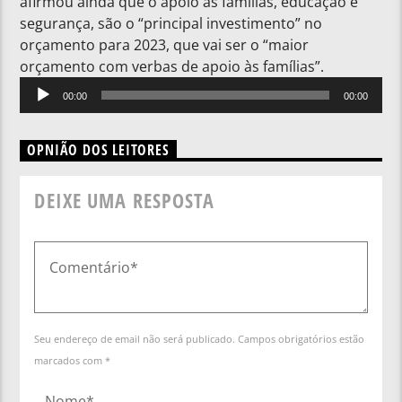
afirmou ainda que o apoio às famílias, educação e
segurança, são o “principal investimento” no
orçamento para 2023, que vai ser o “maior
orçamento com verbas de apoio às famílias”.
Reprodutor
00:00
00:00
de
áudio
OPNIÃO DOS LEITORES
DEIXE UMA RESPOSTA
Seu endereço de email não será publicado. Campos obrigatórios estão
marcados com *