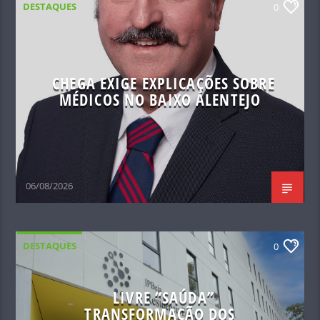
DESTAQUES
0
CHEGA EXIGE EXPLICAÇÕES SOBRE
MÉDICOS NO BAIXO ALENTEJO
06/08/2026
DESTAQUES
0
LIVRE “SAÚDA”
TRANSFORMAÇÃO DOS