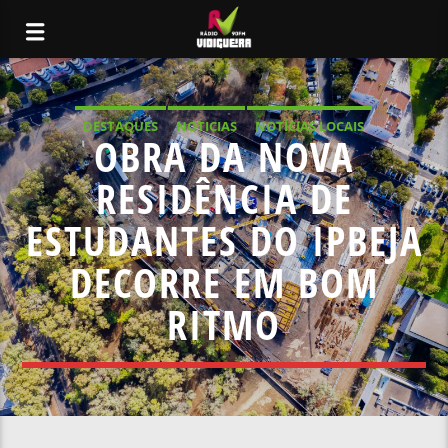
DESTAQUES
NOTICIAS
NOTÍCIAS LOCAIS
OBRA DA NOVA
NOTÍCIAS NACIONAIS
RESIDÊNCIA DE
ESTUDANTES DO IPBEJA
DECORRE EM BOM
RITMO