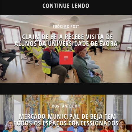
CONTINUE LENDO
PRÓXIMO POST
CLAIM DE BEJA RECEBE VISITA DE
ALUNOS DA UNIVERSIDADE DE ÉVORA
POST ANTERIOR
MERCADO MUNICIPAL DE BEJA TEM
TODOS OS ESPAÇOS CONCESSIONADOS